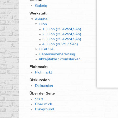
Galerie
Werkstatt
Akkubau
LiIon
1. LiIon (25.4V/24,5Ah)
2. LiIon (25.4V/24,5Ah)
3. LiIon (25.4V/24.5Ah)
4. LiIon (36V/17.5Ah)
LiFePO4
Gehäusevorbereitung
Akzeptable Stromstärken
Flohmarkt
Flohmarkt
Diskussion
Diskussion
Über der Seite
Start
Über mich
Playground